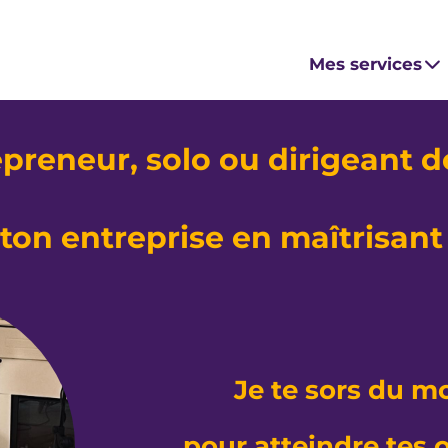
Mes services
preneur, solo ou dirigeant 
on entreprise en maîtrisant 
Je te sors du m
pour atteindre tes o