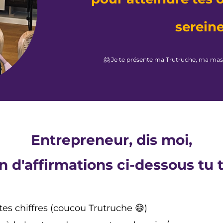
serein
🤗 Je te présente ma Trutruche, ma ma
Entrepreneur, dis moi,
 d'affirmations ci-dessous tu t
 tes chiffres (coucou Trutruche 😅)