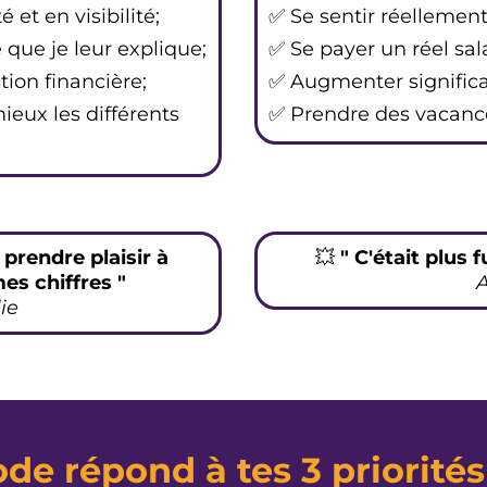
 et en visibilité;
✅ Se sentir réellement
que je leur explique;
✅ Se payer un réel sal
tion financière;
✅ Augmenter significa
eux les différents
✅ Prendre des vacance
rendre plaisir à
💥
" C'était plus 
s chiffres "
ie
e répond à tes 3 priorité