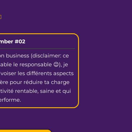

mber ️#02
on business (disclaimer: ce
able le responsable 😉), je
oiser les différents aspects
ière pour réduire ta charge
ivité rentable, saine et qui
erforme.