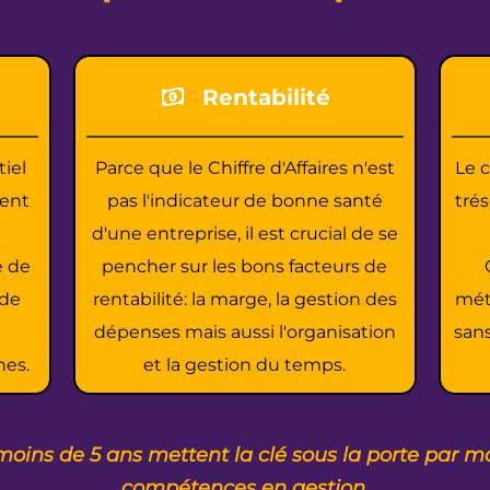
Rentabilité
tiel
Parce que le Chiffre d'Affaires n'est
Le c
ent
pas l'indicateur de bonne santé
trés
d'une entreprise, il est crucial de se
e de
pencher sur les bons facteurs de
 de
rentabilité: la marge, la gestion des
mét
dépenses mais aussi l'organisation
sans
nes.
et la gestion du temps.
moins de 5 ans mettent la clé sous la porte par 
compétences en gestion.