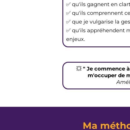
✅ qu'ils gagnent en clarté
✅ qu'ils comprennent ce 
✅ que je vulgarise la ges
✅ qu'ils appréhendent mi
enjeux.
💥
" Je commence à p
m'occuper de me
Amél
Ma méthod