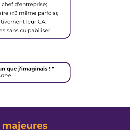
 chef d'entreprise;
aire (x2 même parfois);
tivement leur CA;
s sans culpabiliser.
fun que j'imaginais ! "
Anne
s majeures