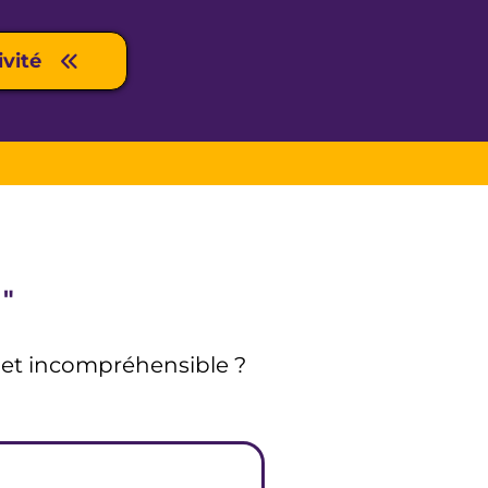
ivité
 "
e et incompréhensible ?